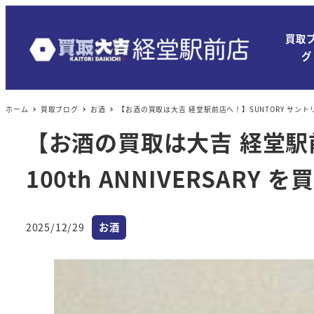
買取
グ
ホーム
買取ブログ
お酒
【お酒の買取は大吉 経堂駅前店へ！】SUNTORY サントリー 
【お酒の買取は大吉 経堂駅前
100th ANNIVERSARY
カテゴリー
2025/12/29
お酒
投稿日