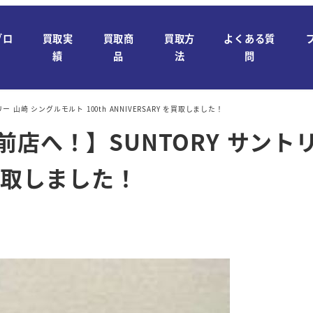
ブロ
買取実
買取商
買取方
よくある質
績
品
法
問
山崎 シングルモルト 100th ANNIVERSARY を買取しました！
店へ！】SUNTORY サント
 を買取しました！