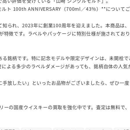
で高い評価を受けている「山崎 シングルモルト」。
 100th ANNIVERSARY（700ml／43％）**につい
知られ、2023年に創業100周年を迎えました。本商品は
ンが特徴です。ラベルやパッケージに特別仕様が施されてお
ある銘柄です。特に記念モデルや限定デザインは、未開栓で
管による多少のラベルダメージがあっても、銘柄自体の人気
に手放したい」といったお品物がございましたら、ぜひ一度
トリーの国産ウイスキーの買取を強化中です。査定は無料で