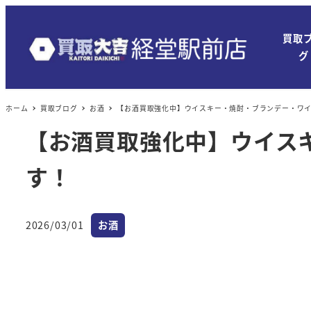
買取
グ
ホーム
買取ブログ
お酒
【お酒買取強化中】ウイスキー・焼酎・ブランデー・ワ
【お酒買取強化中】ウイス
す！
カテゴリー
2026/03/01
お酒
投稿日