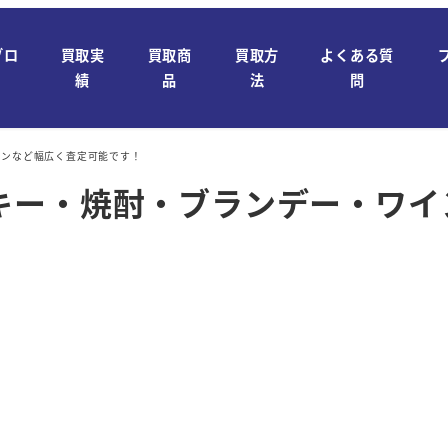
ブロ
買取実
買取商
買取方
よくある質
績
品
法
問
インなど幅広く査定可能です！
キー・焼酎・ブランデー・ワイ