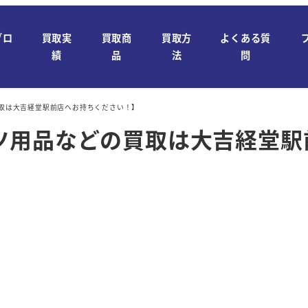
ブロ
買取実
買取商
買取方
よくある質
績
品
法
問
取は大吉経堂駅前店へお持ちください！】
ツ用品などの買取は大吉経堂駅