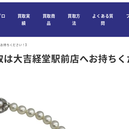
ブロ
買取実
買取商
買取方
よくある質
績
品
法
問
へお持ちください！】
取は大吉経堂駅前店へお持ちく