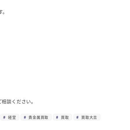
す。
ご相談ください。
経堂
貴金属買取
買取
買取大吉