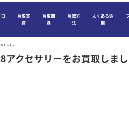
ブロ
買取実
買取商
買取方
よくある質
績
品
法
問
買取しました
18アクセサリーをお買取しま