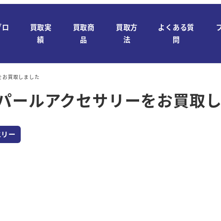
ブロ
買取実
買取商
買取方
よくある質
績
品
法
問
をお買取しました
】パールアクセサリーをお買取
エリー