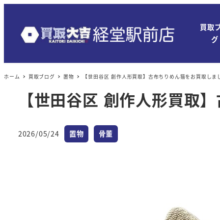
買取
グ
ホーム
買取ブログ
置物
【世田谷区 創作人形買取】古布ちりめん猫をお買取しま
【世田谷区 創作人形買取
カテゴリー
カテゴリー
2026/05/24
置物
骨董
投稿日