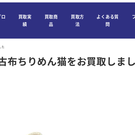
ブロ
買取実
買取商
買取方
よくある質
績
品
法
問
した
】古布ちりめん猫をお買取しま