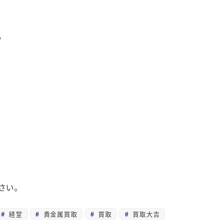
。
さい。
経堂
貴金属買取
買取
買取大吉