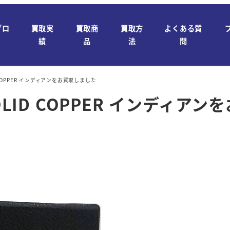
ブロ
買取実
買取商
買取方
よくある質
績
品
法
問
 COPPER インディアンをお買取しました
OLID COPPER インディア