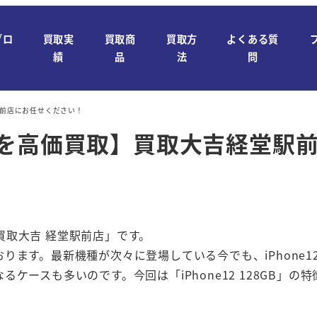
ブロ
買取実
買取商
買取方
よくある質
績
品
法
問
堂駅前店にお任せください！
28GBを高価買取】買取大吉経堂
取大吉 経堂駅前店」です。
ります。最新機種が次々に登場している今でも、iPhone
ケースも多いのです。今回は「iPhone12 128GB」