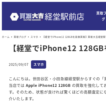
買取
グ
ホーム
買取ブログ
スマホ
【経堂でiPhone12 128GBを高価買取】買取大吉経
【経堂でiPhone12 1
カテゴリー
2025/09/07
スマホ
投稿日
こんにちは。世田谷区・小田急線経堂駅からすぐの「買
当店では
Apple iPhone12 128GB
の買取を強化してお
す。そのため、状態が良ければ驚くほどの高額査定になる
介いたします。