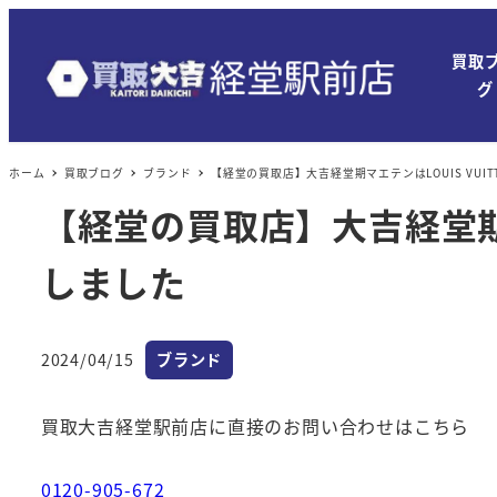
買取
グ
ホーム
買取ブログ
ブランド
【経堂の買取店】大吉経堂期マエテンはLOUIS VU
【経堂の買取店】大吉経堂期マ
しました
カテゴリー
2024/04/15
ブランド
投稿日
買取大吉経堂駅前店に直接のお問い合わせはこちら
0120-905-672