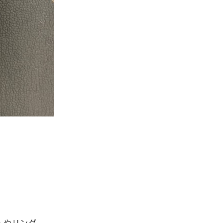
。
ットやリング、