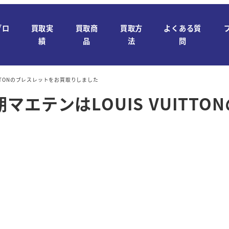
ブロ
買取実
買取商
買取方
よくある質
績
品
法
問
ITTONのブレスレットをお買取りしました
エテンはLOUIS VUITT