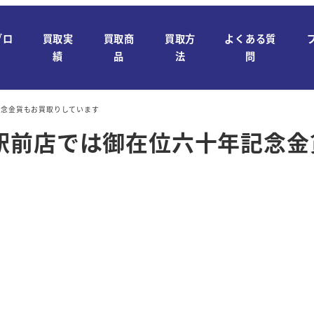
ブロ
買取実
買取商
買取方
よくある質
績
品
法
問
記念金貨もお買取りしています
駅前店では御在位六十年記念金