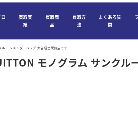
ブロ
買取実
買取商
買取方
よくある質
績
品
法
問
サンクルー ショルダーバッグ 大吉経堂駅前店です！
UITTON モノグラム サンク