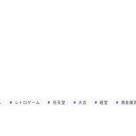
ル
レトロゲーム
任天堂
大吉
経堂
貴金属