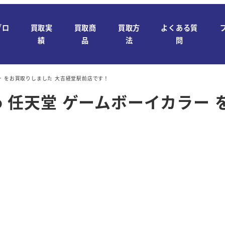
ブロ
買取実
買取商
買取方
よくある質
績
品
法
問
カラー をお買取りしました 大吉経堂駅前店です！
do 任天堂 ゲームボーイカラー