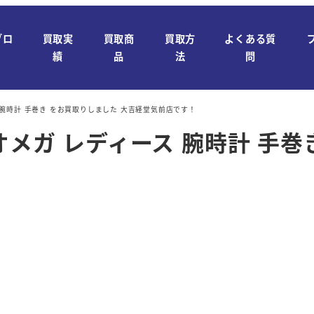
ブロ
買取実
買取商
買取方
よくある質
績
品
法
問
 腕時計 手巻き をお買取りしました 大吉経堂気前店です！
オメガ レディース 腕時計 手巻