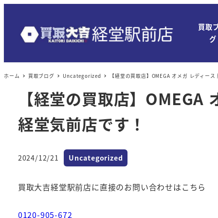
買取
グ
ホーム
買取ブログ
Uncategorized
【経堂の買取店】OMEGA オメガ レディース
【経堂の買取店】OMEGA 
経堂気前店です！
カテゴリー
2024/12/21
Uncategorized
投稿日
買取大吉経堂駅前店に直接のお問い合わせはこちら
0120-905-672