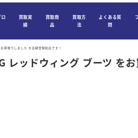
ブロ
買取実
買取商
買取方
よくある質
績
品
法
問
 をお買取りしました 大吉経堂駅前店です！
NG レッドウィング ブーツ を