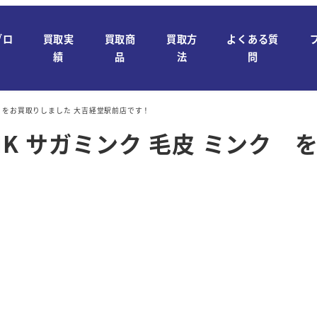
ブロ
買取実
買取商
買取方
よくある質
績
品
法
問
ンク をお買取りしました 大吉経堂駅前店です！
NK サガミンク 毛皮 ミンク