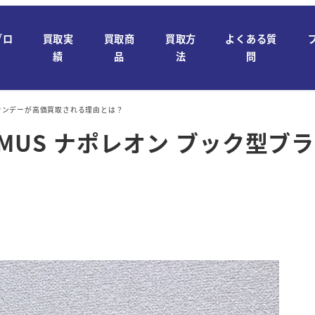
ブロ
買取実
買取商
買取方
よくある質
績
品
法
問
ブランデーが高価買取される理由とは？
MUS ナポレオン ブック型ブ