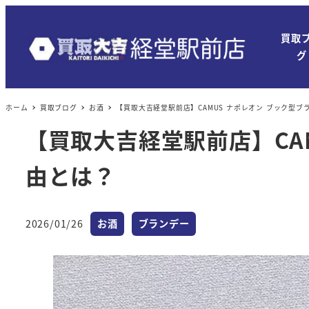
買取
グ
ホーム
買取ブログ
お酒
【買取大吉経堂駅前店】CAMUS ナポレオン ブック型
【買取大吉経堂駅前店】CA
由とは？
カテゴリー
カテゴリー
2026/01/26
お酒
ブランデー
投稿日