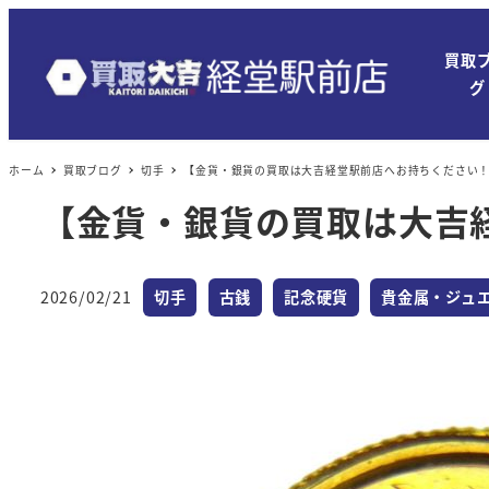
買取
グ
ホーム
買取ブログ
切手
【金貨・銀貨の買取は大吉経堂駅前店へお持ちください
【金貨・銀貨の買取は大吉
カテゴリー
カテゴリー
カテゴリー
カテゴリー
2026/02/21
切手
古銭
記念硬貨
貴金属・ジュ
投稿日