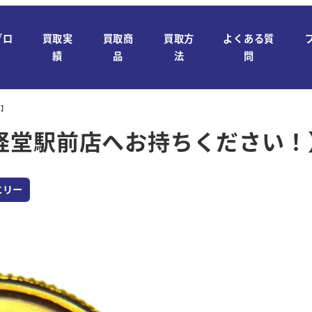
ブロ
買取実
買取商
買取方
よくある質
績
品
法
問
！】
経堂駅前店へお持ちください！
エリー