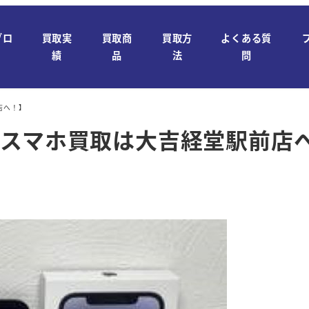
ブロ
買取実
買取商
買取方
よくある質
績
品
法
問
前店へ！】
dなどのスマホ買取は大吉経堂駅前店