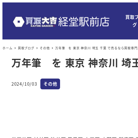
買取
グ
ホーム
買取ブログ
その他
万年筆 を 東京 神奈川 埼玉 千葉 で売るなら買取専門店
万年筆 を 東京 神奈川 埼
カテゴリー
2024/10/03
その他
投稿日