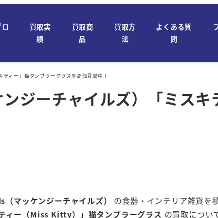
ブロ
買取実
買取商
買取方
よくある質
績
品
法
問
）「ミスキティー」猫タンブラーグラスを高価買取中！
ds（マッケンジーチャイルズ）「ミ
Childs（マッケンジーチャイルズ）
の食器・インテリア雑貨を
ィー（Miss Kitty）」猫タンブラーグラス
の買取につい