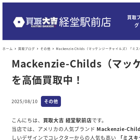
買取
グ
ホーム
買取ブログ
その他
Mackenzie-Childs（マッケンジーチャイルズ
Mackenzie-Chil
を高価買取中！
カテゴリー
2025/08/10
その他
投稿日
こんにちは、
買取大吉 経堂駅前店
です。
当店では、アメリカの人気ブランド
Mackenzie-
しいデザインでコレクターからの人気も高い
「ミスキテ