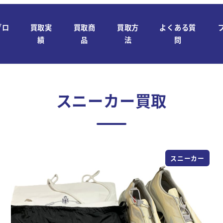
ブロ
買取実
買取商
買取方
よくある質
績
品
法
問
スニーカー買取
スニーカー