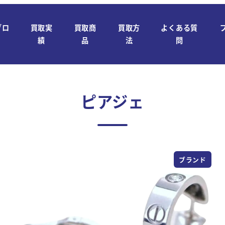
ブロ
買取実
買取商
買取方
よくある質
績
品
法
問
ピアジェ
ブランド